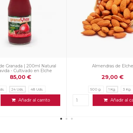
Fin de Temporada
a Mollar de Elche – Fin de
Zumo de Tomate Natural 2
a, disponible en octubre
Botellas de Cristal en Packs
48 Unidades |...
56,00 €
24 Uds.
48 Uds.
Añadir al ca