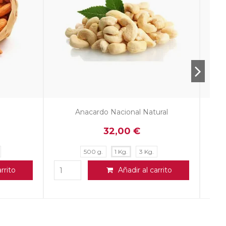
Fin de Temporada
00 ml –
Dátiles de Elche
 de 24 y
rrito