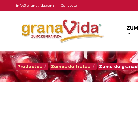
info@granavida.com
Contacto
ZUM
Productos
Zumos de frutas
Zumo de granada