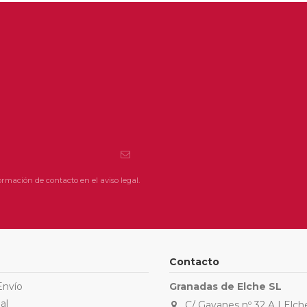
rmación de contacto en el aviso legal.
Contacto
Envío
Granadas de Elche SL
al
C/ Gayanes nº 32 A | Elch