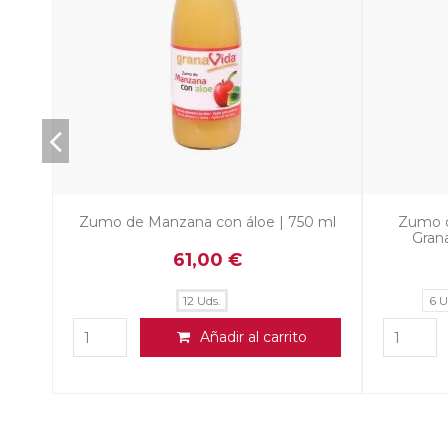
Fin de Temporada
Naranjas Mesa variedad Navelina -
Granad
Compra Directa desde Elche con
campañ
Envío Gratis