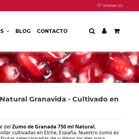
Wishlist (
0
)
BLOG
CONTACTO
OS
Natural Granavida - Cultivado en
te del
Zumo de Granada 750 ml Natural
,
llar cultivadas en Elche, España. Nuestro zumo es
frutas seleccionadas de cultivos locales para