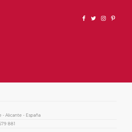
e - Alicante - España
679 881