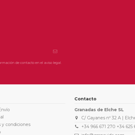
rmación de contacto en el aviso legal.
Contacto
Envío
Granadas de Elche SL
al
C/ Gayanes nº 32 A | Elch
 y condiciones
+34 966 671 270 +34 625 
o