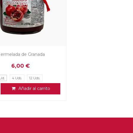
ermelada de Granada
6,00 €
 Ud.
4 Uds.
12 Uds.
Añadir al carrito