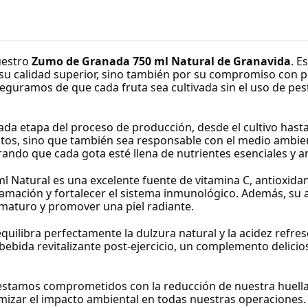
uestro
Zumo de Granada 750 ml Natural de Granavida
. E
 su calidad superior, sino también por su compromiso con p
aseguramos de que cada fruta sea cultivada sin el uso de pes
a etapa del proceso de producción, desde el cultivo hasta
ltos, sino que también sea responsable con el medio ambi
rando que cada gota esté llena de nutrientes esenciales y a
 Natural es una excelente fuente de vitamina C, antioxidan
flamación y fortalecer el sistema inmunológico. Además, su 
ematuro y promover una piel radiante.
uilibra perfectamente la dulzura natural y la acidez refre
o bebida revitalizante post-ejercicio, un complemento deli
estamos comprometidos con la reducción de nuestra huella 
zar el impacto ambiental en todas nuestras operaciones.