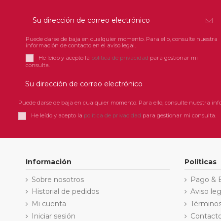
Puede darse de baja en cualquier momento. Para ello, consulte nuestra
información de contacto en el aviso legal.
He leído y acepto la
política de privacidad
para gestionar mi
consulta.
Puede darse de baja en cualquier momento. Para ello, consulte nuestra info
He leído y acepto la
política de privacidad
para gestionar mi consulta.
Información
Políticas
Sobre nosotros
Pago & 
Historial de pedidos
Aviso leg
Mi cuenta
Términos
Iniciar sesión
Contact